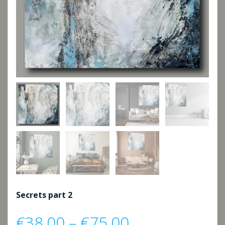
Secrets part 2
Preisspanne:
€
38,00
–
€
75,00