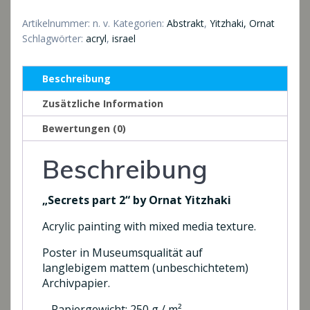
2
Menge
Artikelnummer:
n. v.
Kategorien:
Abstrakt
,
Yitzhaki, Ornat
Schlagwörter:
acryl
,
israel
Beschreibung
Zusätzliche Information
Bewertungen (0)
Beschreibung
„Secrets part 2“ by Ornat Yitzhaki
Acrylic painting with mixed media texture.
Poster in Museumsqualität auf
langlebigem mattem (unbeschichtetem)
Archivpapier.
– Papiergewicht: 250 g / m²