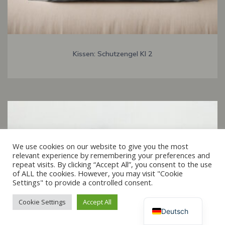
Kissen: Schutzengel KI 2
Italiano
We use cookies on our website to give you the most
relevant experience by remembering your preferences and
Français
repeat visits. By clicking “Accept All”, you consent to the use
of ALL the cookies. However, you may visit "Cookie
Español
Settings" to provide a controlled consent.
English
Cookie Settings
Accept All
Deutsch