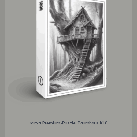
raxxa Premium-Puzzle: Baumhaus KI 8