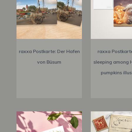
raxxa Postkarte: Der Hafen
raxxa Postkart
von Büsum
sleeping among 
pumpkins illus