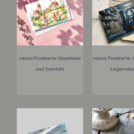
raxxa Postkarte: Nasehase
raxxa Postkarte:
und Samtohr
Lagerrobo