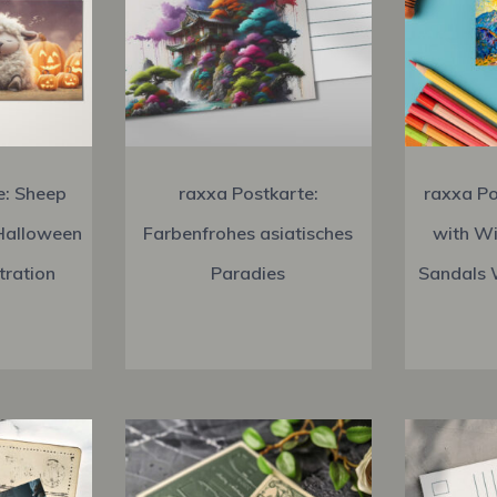
e: Sheep
raxxa Postkarte:
raxxa Po
Halloween
Farbenfrohes asiatisches
with Wi
tration
Paradies
Sandals 