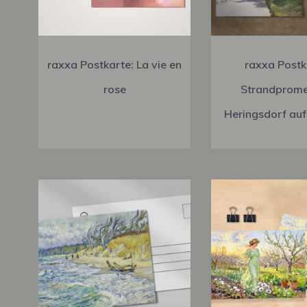
raxxa Postkarte: La vie en
raxxa Postk
rose
Strandprom
Heringsdorf au