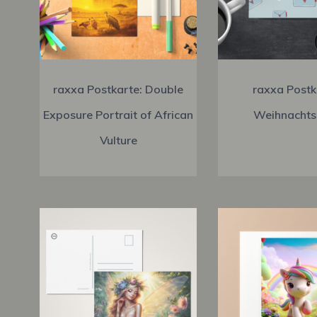
raxxa Postkarte: Double
raxxa Postk
Exposure Portrait of African
Weihnachts
Vulture