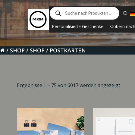
Zum
Suche
Inhalt
nach
springen
Produkten
Personalisierte Geschenke
Stöbern nac
SHOP
SHOP
POSTKARTEN
Ergebnisse 1 – 75 von 6017 werden angezeigt