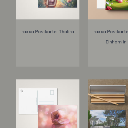
raxxa Postkarte: Thalira
raxxa Postkarte
Einhorn in