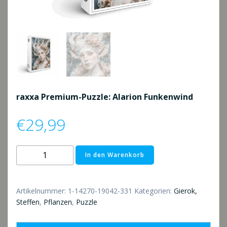
raxxa Premium-Puzzle: Alarion Funkenwind
€
29,99
raxxa
In den Warenkorb
Premium-
Puzzle:
Alarion
Artikelnummer:
1-14270-19042-331
Kategorien:
Gierok,
Funkenwind
Steffen
,
Pflanzen
,
Puzzle
Menge