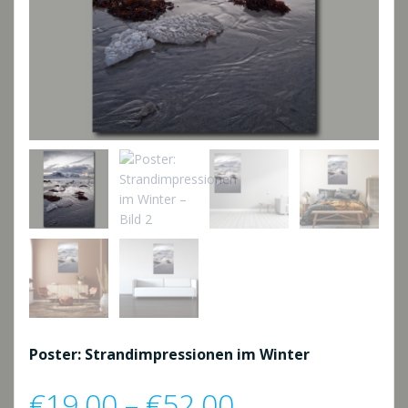
Poster: Strandimpressionen im Winter
Preisspanne:
€
19,00
–
€
52,00