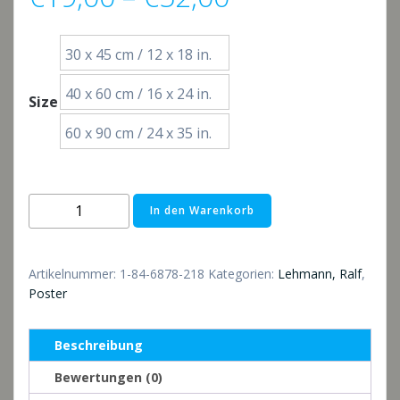
€19,00
30 x 45 cm / 12 x 18 in.
bis
40 x 60 cm / 16 x 24 in.
Size
€52,00
60 x 90 cm / 24 x 35 in.
Poster:
In den Warenkorb
Strandimpressionen
im
Winter
Artikelnummer:
1-84-6878-218
Kategorien:
Lehmann, Ralf
,
Menge
Poster
Beschreibung
Bewertungen (0)