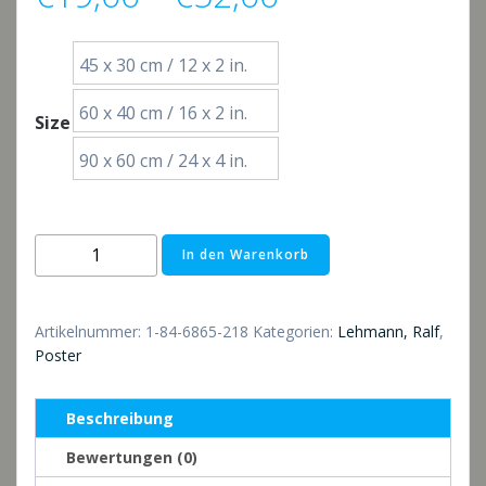
€19,00
45 x 30 cm / 12 x 2 in.
bis
60 x 40 cm / 16 x 2 in.
Size
€52,00
90 x 60 cm / 24 x 4 in.
Poster:
In den Warenkorb
Sonnenlicht
in
Norwegen
Artikelnummer:
1-84-6865-218
Kategorien:
Lehmann, Ralf
,
Menge
Poster
Beschreibung
Bewertungen (0)