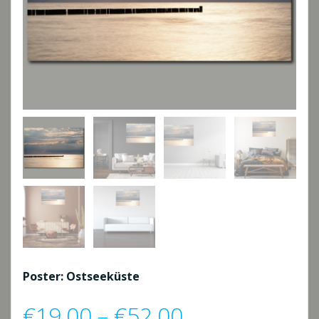
Poster: Ostseeküste
Preisspanne:
€
19,00
–
€
52,00