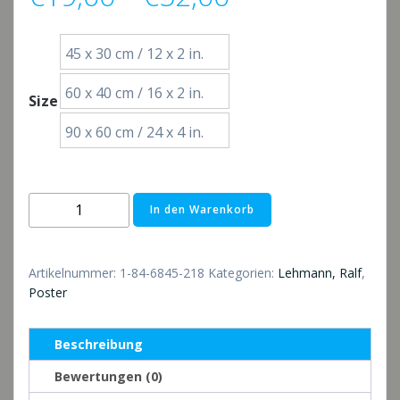
€19,00
45 x 30 cm / 12 x 2 in.
bis
60 x 40 cm / 16 x 2 in.
Size
€52,00
90 x 60 cm / 24 x 4 in.
Poster:
In den Warenkorb
Morgenlicht
am
Meer
Artikelnummer:
1-84-6845-218
Kategorien:
Lehmann, Ralf
,
Menge
Poster
Beschreibung
Bewertungen (0)