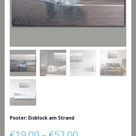
Poster: Eisblock am Strand
Preisspanne:
€
19,00
–
€
52,00