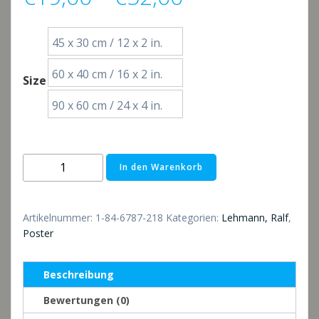
€19,00
45 x 30 cm / 12 x 2 in.
bis
60 x 40 cm / 16 x 2 in.
Size
€52,00
90 x 60 cm / 24 x 4 in.
Poster:
In den Warenkorb
Eisblock
am
Strand
Artikelnummer:
1-84-6787-218
Kategorien:
Lehmann, Ralf
,
Menge
Poster
Beschreibung
Bewertungen (0)