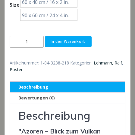
60 x 40 cm / 16 x 2 in.
Size
€52,00
90 x 60 cm / 24 x 4 in.
Poster:
In den Warenkorb
Azoren
-
Blick
Artikelnummer:
1-84-3238-218
Kategorien:
Lehmann, Ralf
,
zum
Poster
Vulkan
Pico
Beschreibung
Menge
Bewertungen (0)
Beschreibung
"Azoren – Blick zum Vulkan