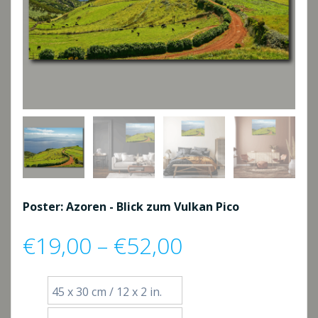
Poster: Azoren - Blick zum Vulkan Pico
Preisspanne:
€
19,00
–
€
52,00
€19,00
45 x 30 cm / 12 x 2 in.
bis