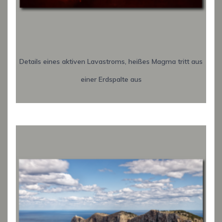
Details eines aktiven Lavastroms, heißes Magma tritt aus
einer Erdspalte aus