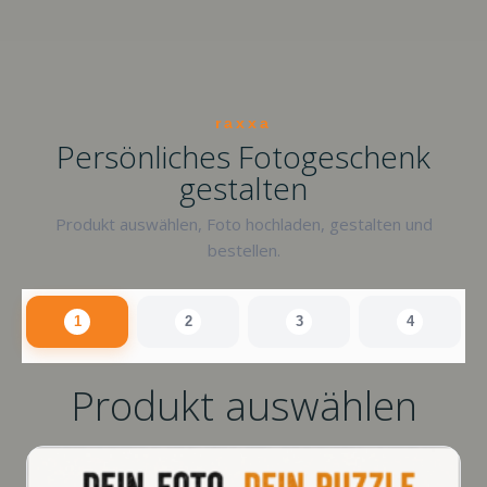
raxxa
Persönliches Fotogeschenk
gestalten
Produkt auswählen, Foto hochladen, gestalten und
bestellen.
1
2
3
4
Produkt auswählen