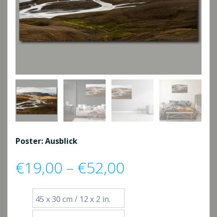
Poster: Ausblick
Preisspanne:
€
19,00
–
€
52,00
€19,00
45 x 30 cm / 12 x 2 in.
bis