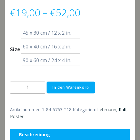
Preisspanne:
€
19,00
–
€
52,00
€19,00
45 x 30 cm / 12 x 2 in.
bis
60 x 40 cm / 16 x 2 in.
Size
€52,00
90 x 60 cm / 24 x 4 in.
Poster:
In den Warenkorb
Ausblick
mit
Felsen
Artikelnummer:
1-84-6763-218
Kategorien:
Lehmann, Ralf
,
und
Poster
weiter
Landschaft
Beschreibung
im