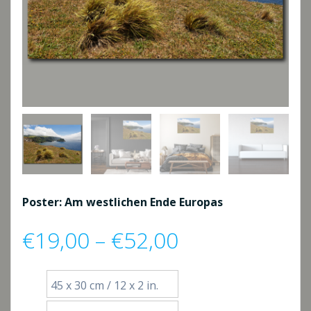
Poster: Am westlichen Ende Europas
Preisspanne:
€
19,00
–
€
52,00
€19,00
45 x 30 cm / 12 x 2 in.
bis