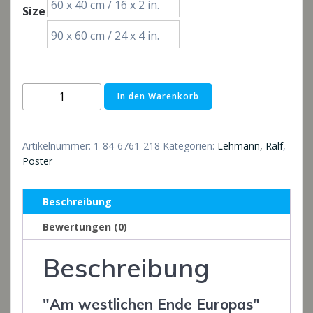
60 x 40 cm / 16 x 2 in.
Size
€52,00
90 x 60 cm / 24 x 4 in.
Poster:
In den Warenkorb
Am
westlichen
Ende
Artikelnummer:
1-84-6761-218
Kategorien:
Lehmann, Ralf
,
Europas
Poster
Menge
Beschreibung
Bewertungen (0)
Beschreibung
"Am westlichen Ende Europas"