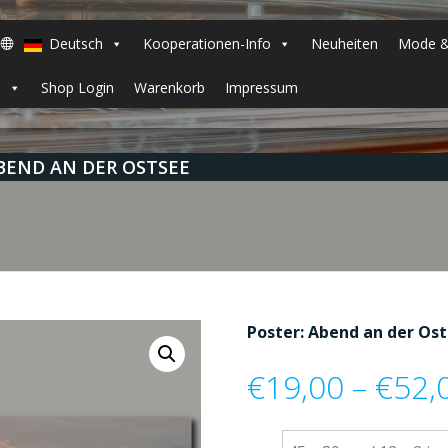
Deutsch
Kooperationen-Info
Neuheiten
Mode &
h
Shop Login
Warenkorb
Impressum
BEND AN DER OSTSEE
Poster: Abend an der Os
€
19,00
–
€
52,