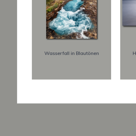
Wasserfall in Blautönen
H