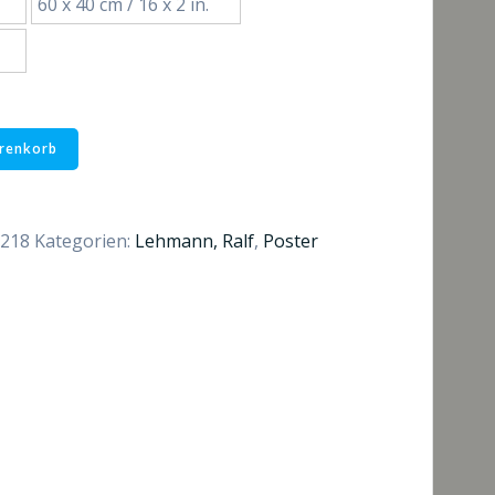
60 x 40 cm / 16 x 2 in.
bis
€52,00
arenkorb
-218
Kategorien:
Lehmann, Ralf
,
Poster