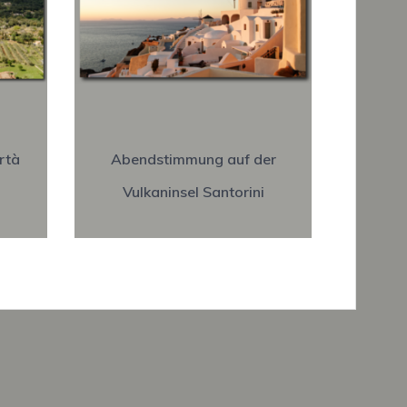
rtà
Abendstimmung auf der
Vulkaninsel Santorini