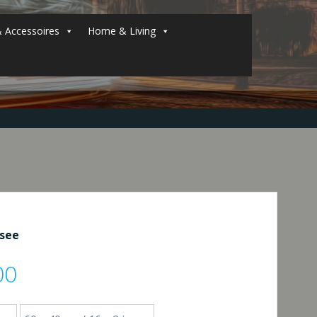
 Accessoires
Home & Living
tsee
Preisspanne:
00
€19,00