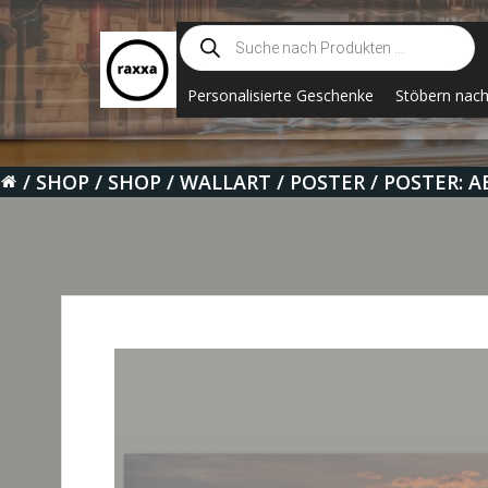
Zum
Suche
Inhalt
nach
springen
Produkten
Personalisierte Geschenke
Stöbern nac
SHOP
SHOP
WALLART
POSTER
POSTER: A