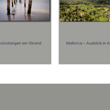
olzstangen am Strand
Mallorca – Ausblick in A