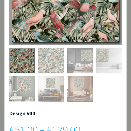
Design VIIII
Preisspanne
€
51,00
–
€
129,00