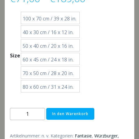
€71,00
100 x 70 cm / 39 x 28 in.
bis
40 x 30 cm / 16 x 12 in.
€189,00
50 x 40 cm / 20 x 16 in.
Size
60 x 45 cm / 24 x 18 in.
70 x 50 cm / 28 x 20 in.
80 x 60 cm / 31 x 24 in.
Da
In den Warenkorb
gehts
lang
Menge
Artikelnummer:
n. v.
Kategorien:
Fantasie
,
Würzburger,