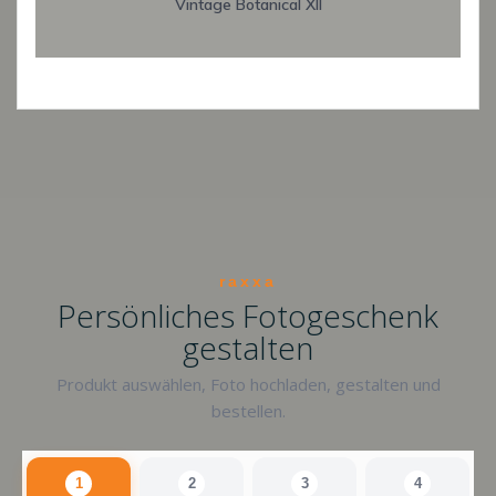
Vintage Botanical XII
raxxa
Persönliches Fotogeschenk
gestalten
Produkt auswählen, Foto hochladen, gestalten und
bestellen.
1
2
3
4