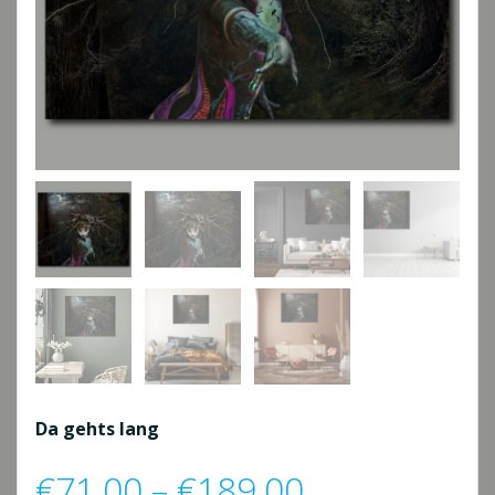
Da gehts lang
Preisspanne
€
71,00
–
€
189,00