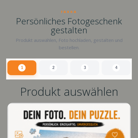
raxxa
Persönliches Fotogeschenk
gestalten
Produkt auswählen, Foto hochladen, gestalten und
bestellen.
1
2
3
4
Produkt auswählen