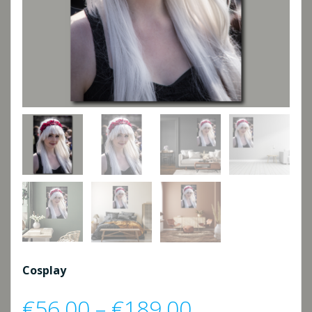
Cosplay
Preisspanne
€
56,00
–
€
189,00