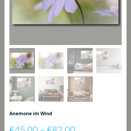
Anemone im Wind
Preisspanne:
€
45,00
–
€
82,00