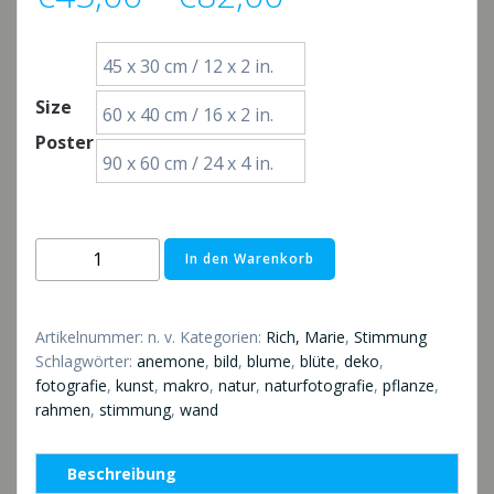
€45,00
45 x 30 cm / 12 x 2 in.
bis
Size
60 x 40 cm / 16 x 2 in.
Poster
€82,00
90 x 60 cm / 24 x 4 in.
Anemone
In den Warenkorb
im
Wind
Menge
Artikelnummer:
n. v.
Kategorien:
Rich, Marie
,
Stimmung
Schlagwörter:
anemone
,
bild
,
blume
,
blüte
,
deko
,
fotografie
,
kunst
,
makro
,
natur
,
naturfotografie
,
pflanze
,
rahmen
,
stimmung
,
wand
Beschreibung