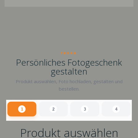
raxxa
Persönliches Fotogeschenk
gestalten
Produkt auswählen, Foto hochladen, gestalten und
bestellen.
1
2
3
4
Produkt auswählen