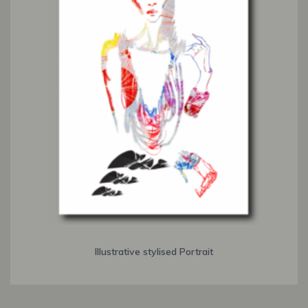
Illustrative stylised Portrait