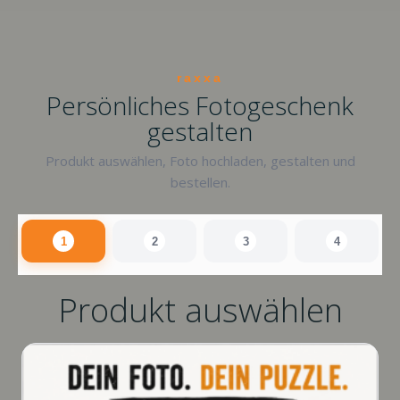
raxxa
Persönliches Fotogeschenk
gestalten
Produkt auswählen, Foto hochladen, gestalten und
bestellen.
1
2
3
4
Produkt auswählen