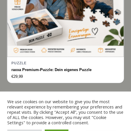
PUZZLE
raxxa Premium-Puzzle: Dein eigenes Puzzle
€
29,99
Italiano
We use cookies on our website to give you the most
relevant experience by remembering your preferences and
Français
repeat visits. By clicking “Accept All”, you consent to the use
© 2019 - 2026 raxxa
of ALL the cookies. However, you may visit "Cookie
Español
Settings" to provide a controlled consent.
English