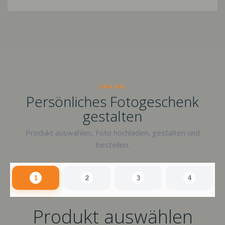
raxxa
Persönliches Fotogeschenk
gestalten
Produkt auswählen, Foto hochladen, gestalten und
bestellen.
1
2
3
4
Produkt auswählen