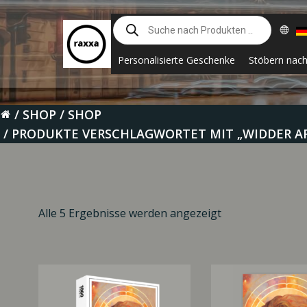
Zum
Suche
Inhalt
nach
springen
Produkten
Personalisierte Geschenke
Stöbern nac
SHOP
SHOP
PRODUKTE VERSCHLAGWORTET MIT „WIDDER A
Alle 5 Ergebnisse werden angezeigt