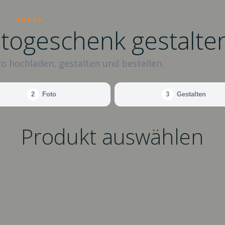
raxxa
otogeschenk gestalte
o hochladen, gestalten und bestellen.
2
Foto
3
Gestalten
Produkt auswählen