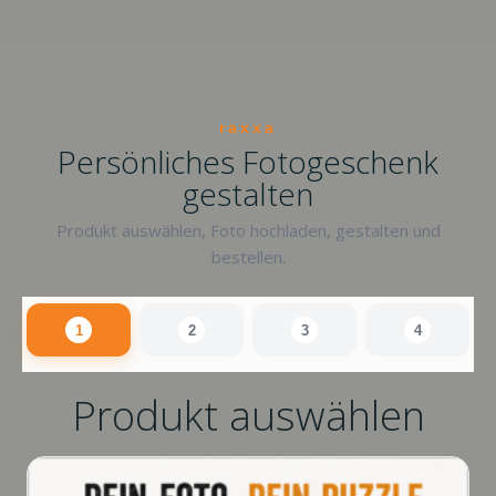
raxxa
Persönliches Fotogeschenk
gestalten
Produkt auswählen, Foto hochladen, gestalten und
bestellen.
1
2
3
4
Produkt auswählen