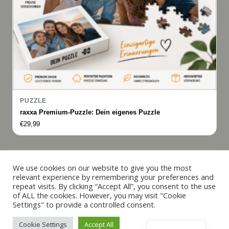
PUZZLE
raxxa Premium-Puzzle: Dein eigenes Puzzle
€
29,99
Italiano
We use cookies on our website to give you the most
relevant experience by remembering your preferences and
Français
repeat visits. By clicking “Accept All”, you consent to the use
© 2019 - 2026 raxxa
of ALL the cookies. However, you may visit "Cookie
Español
Settings" to provide a controlled consent.
English
Cookie Settings
Accept All