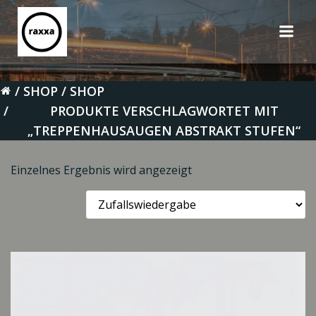
Zum
Inhalt
springen
SHOP
SHOP
PRODUKTE VERSCHLAGWORTET MIT
„TREPPENHAUSAUGEN ABSTRAKT STUFEN“
Einzelnes Ergebnis wird angezeigt