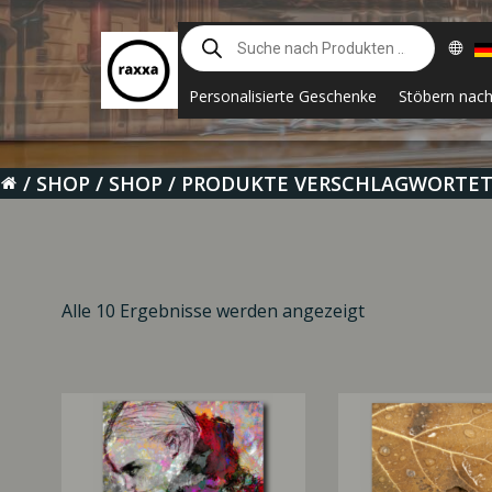
Zum
Suche
Inhalt
nach
springen
Produkten
Personalisierte Geschenke
Stöbern nac
SHOP
SHOP
PRODUKTE VERSCHLAGWORTET
Alle 10 Ergebnisse werden angezeigt