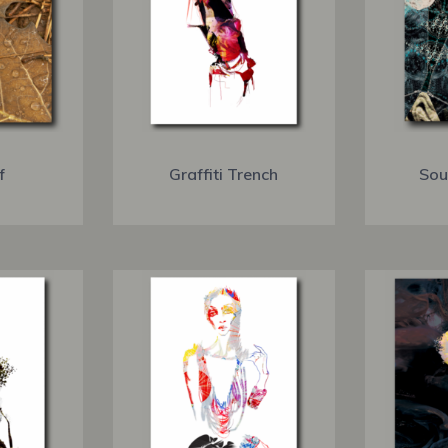
f
Graffiti Trench
Sou