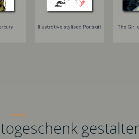
ercury
Illustrative stylised Portrait
The Girl 
raxxa
otogeschenk gestalte