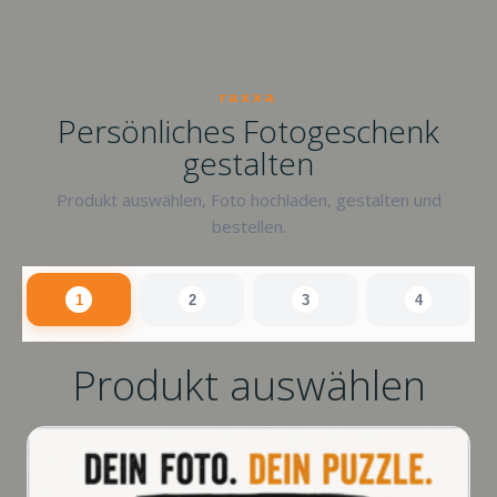
raxxa
Persönliches Fotogeschenk
gestalten
Produkt auswählen, Foto hochladen, gestalten und
bestellen.
1
2
3
4
Produkt auswählen