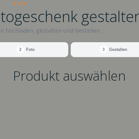
raxxa
otogeschenk gestalte
o hochladen, gestalten und bestellen.
2
Foto
3
Gestalten
Produkt auswählen