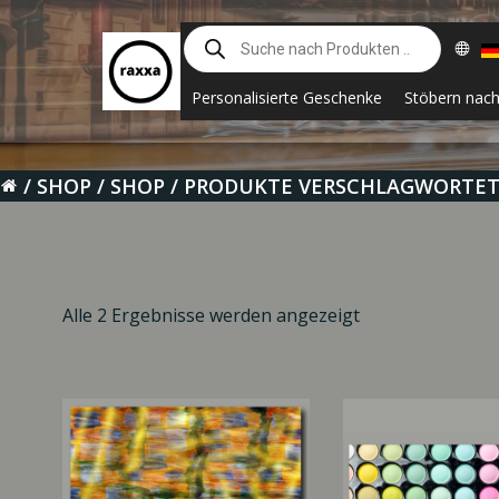
Zum
Suche
Inhalt
nach
springen
Produkten
Personalisierte Geschenke
Stöbern nac
SHOP
SHOP
PRODUKTE VERSCHLAGWORTET 
Alle 2 Ergebnisse werden angezeigt