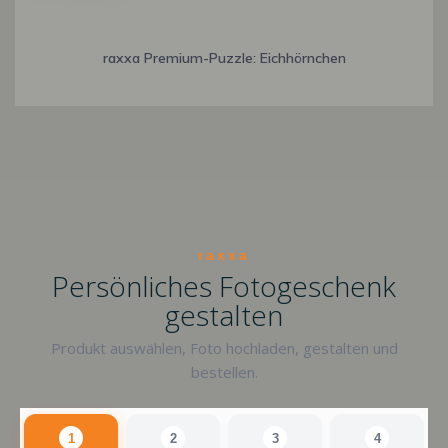
raxxa Premium-Puzzle: Eichhörnchen
raxxa
Persönliches Fotogeschenk
gestalten
Produkt auswählen, Foto hochladen, gestalten und
bestellen.
1
2
3
4