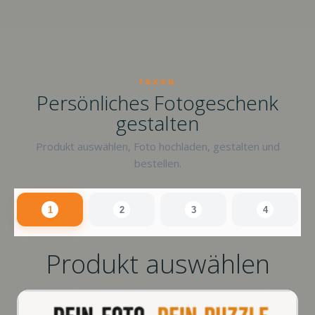
raxxa
Persönliches Fotogeschenk
gestalten
Produkt auswählen, Foto hochladen, gestalten und
bestellen.
1
2
3
4
Produkt auswählen