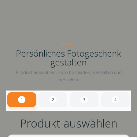
raxxa
Persönliches Fotogeschenk
gestalten
Produkt auswählen, Foto hochladen, gestalten und
bestellen.
1
2
3
4
Produkt auswählen