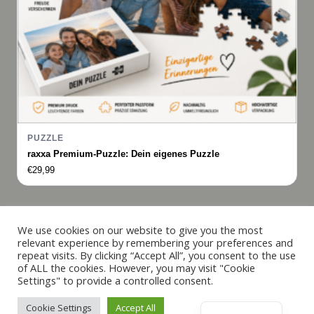
PUZZLE
raxxa Premium-Puzzle: Dein eigenes Puzzle
€
29,99
Italiano
We use cookies on our website to give you the most
relevant experience by remembering your preferences and
Français
repeat visits. By clicking “Accept All”, you consent to the use
© 2019 - 2026 raxxa
of ALL the cookies. However, you may visit "Cookie
Español
Settings" to provide a controlled consent.
English
Cookie Settings
Accept All