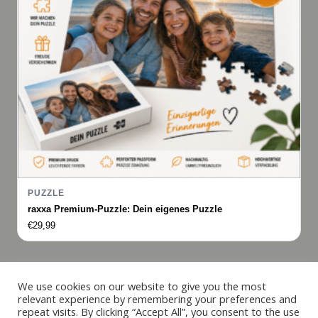
PUZZLE
raxxa Premium-Puzzle: Dein eigenes Puzzle
€
29,99
Italiano
We use cookies on our website to give you the most
relevant experience by remembering your preferences and
Français
repeat visits. By clicking “Accept All”, you consent to the use
© 2019 - 2026 raxxa