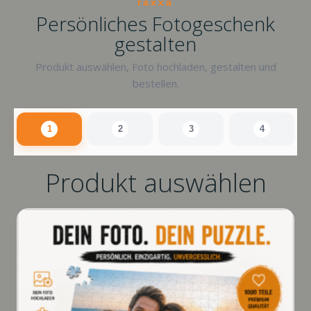
raxxa
Persönliches Fotogeschenk
gestalten
Produkt auswählen, Foto hochladen, gestalten und
bestellen.
1
2
3
4
Produkt auswählen