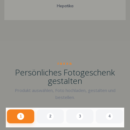
Hepatika
raxxa
Persönliches Fotogeschenk
gestalten
Produkt auswählen, Foto hochladen, gestalten und
bestellen.
1
2
3
4