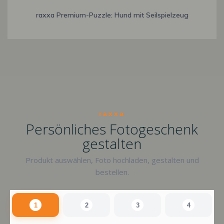
raxxa Premium-Puzzle: Hund mit Seilspielzeug
raxxa
Persönliches Fotogeschenk
gestalten
Produkt auswählen, Foto hochladen, gestalten und
bestellen.
1
2
3
4