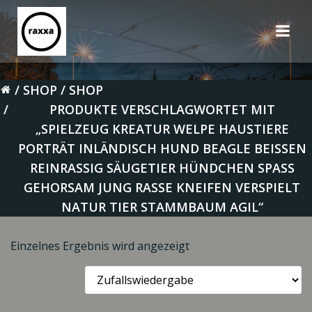
Zum
Inhalt
springen
SHOP
SHOP
PRODUKTE VERSCHLAGWORTET MIT
„SPIELZEUG KREATUR WELPE HAUSTIERE
PORTRÄT INLÄNDISCH HUND BEAGLE BEISSEN R
EINRASSIG SÄUGETIER HÜNDCHEN SPASS GE
HORSAM JUNG RASSE KNEIFEN VERSPIELT NA
TUR TIER STAMMBAUM AGIL“
Einzelnes Ergebnis wird angezeigt