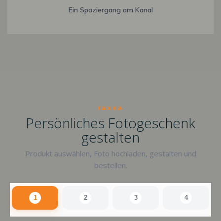
Ein Spaziergang am Kanal
raxxa
Persönliches Fotogeschenk
gestalten
Produkt auswählen, Foto hochladen, gestalten und
bestellen.
1
2
3
4