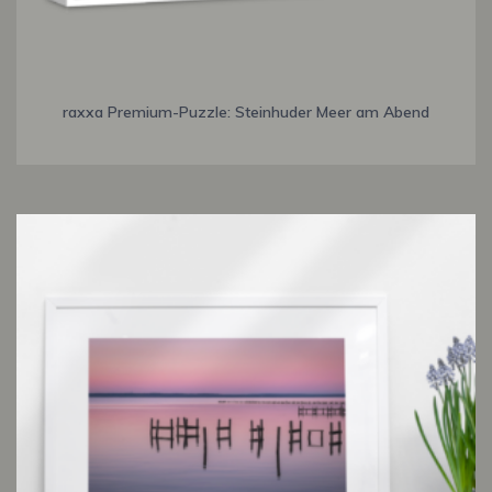
raxxa Premium-Puzzle: Steinhuder Meer am Abend