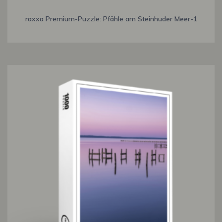
raxxa Premium-Puzzle: Pfähle am Steinhuder Meer-1