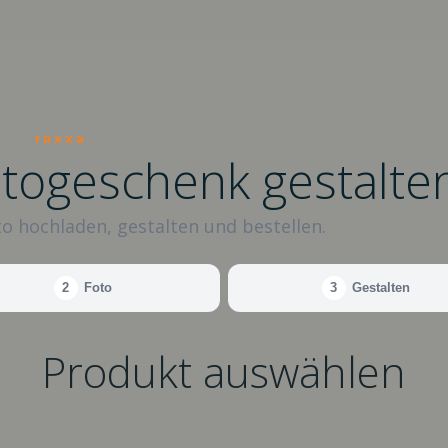
raxxa
otogeschenk gestalte
o hochladen, gestalten und bestellen.
2
Foto
3
Gestalten
Produkt auswählen