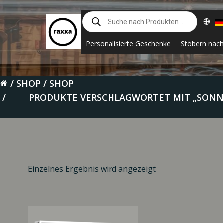
Zum
Suche
Inhalt
nach
springen
Produkten
Personalisierte Geschenke
Stöbern nac
SHOP
SHOP
PRODUKTE VERSCHLAGWORTET MIT „SONN
Einzelnes Ergebnis wird angezeigt