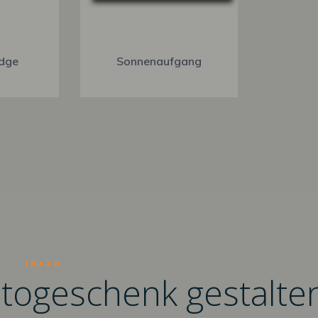
idge
Sonnenaufgang
raxxa
otogeschenk gestalte