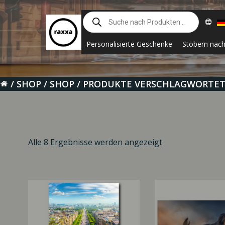
Zum
Suche
Inhalt
nach
springen
Produkten
Personalisierte Geschenke
Stöbern nac
SHOP
SHOP
PRODUKTE VERSCHLAGWORTET
Alle 8 Ergebnisse werden angezeigt