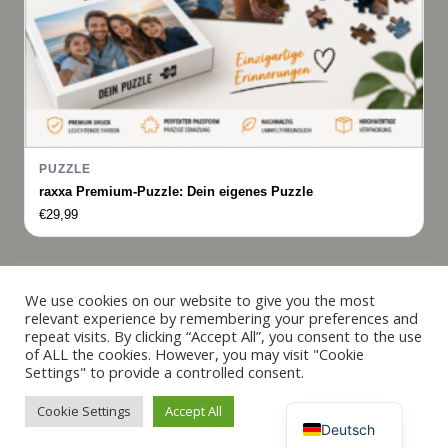
PUZZLE
raxxa Premium-Puzzle: Dein eigenes Puzzle
€
29,99
Italiano
We use cookies on our website to give you the most
relevant experience by remembering your preferences and
Français
repeat visits. By clicking “Accept All”, you consent to the use
© 2019 - 2026 raxxa
of ALL the cookies. However, you may visit "Cookie
Español
Settings" to provide a controlled consent.
English
Cookie Settings
Accept All
Vertrag widerrufen
Deutsch