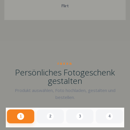
Flirt
raxxa
Persönliches Fotogeschenk
gestalten
Produkt auswählen, Foto hochladen, gestalten und
bestellen.
1
2
3
4