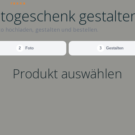
raxxa
otogeschenk gestalte
o hochladen, gestalten und bestellen.
2
Foto
3
Gestalten
Produkt auswählen