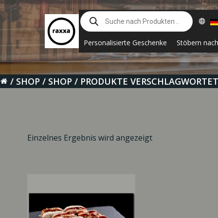
Zum
Suche
Inhalt
nach
springen
Produkten
Personalisierte Geschenke
Stöbern nac
SHOP
SHOP
PRODUKTE VERSCHLAGWORTET 
Einzelnes Ergebnis wird angezeigt