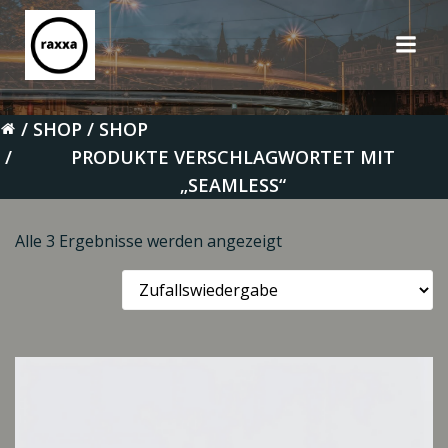
Zum
Inhalt
springen
SHOP
SHOP
PRODUKTE VERSCHLAGWORTET MIT
„SEAMLESS“
Alle 3 Ergebnisse werden angezeigt