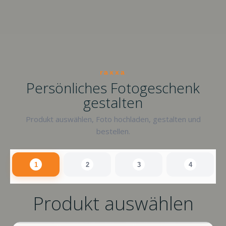
raxxa
Persönliches Fotogeschenk
gestalten
Produkt auswählen, Foto hochladen, gestalten und
bestellen.
1
2
3
4
Produkt auswählen