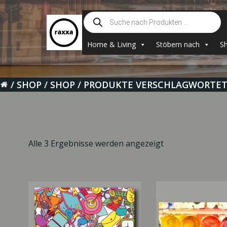
Zum
Suche
Inhalt
nach
springen
Produkten
Home & Living
Stöbern nach
S
SHOP
SHOP
PRODUKTE VERSCHLAGWORTET 
Alle 3 Ergebnisse werden angezeigt