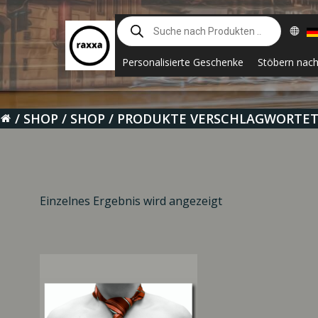
Zum
Suche
Inhalt
nach
springen
Produkten
Personalisierte Geschenke
Stöbern nac
SHOP
SHOP
PRODUKTE VERSCHLAGWORTET
Einzelnes Ergebnis wird angezeigt