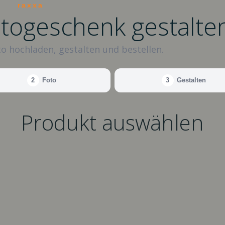
raxxa
otogeschenk gestalte
o hochladen, gestalten und bestellen.
2
Foto
3
Gestalten
Produkt auswählen