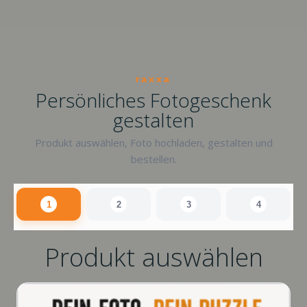
raxxa
Persönliches Fotogeschenk
gestalten
Produkt auswählen, Foto hochladen, gestalten und
bestellen.
1
2
3
4
Produkt auswählen