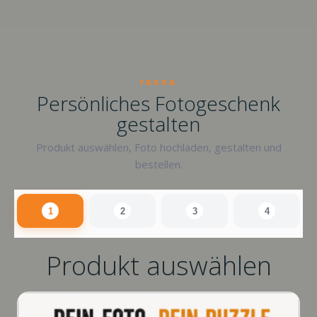
raxxa
Persönliches Fotogeschenk
gestalten
Produkt auswählen, Foto hochladen, gestalten und
bestellen.
1
2
3
4
Produkt auswählen